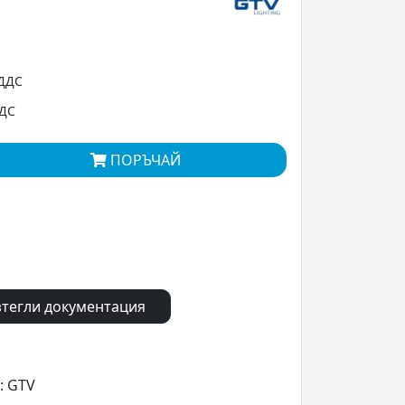
 ДДС
ДДС
ПОРЪЧАЙ
тегли документация
: GTV