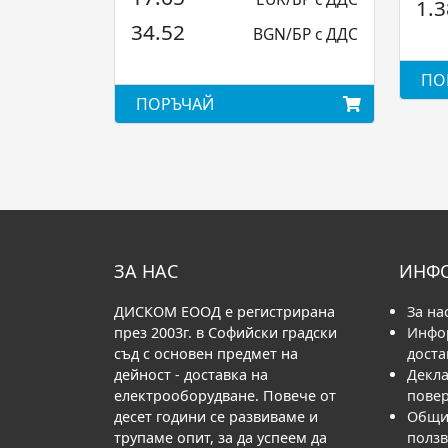
1.3
34.52
BGN/БР с ДДС
ПО
ПОРЪЧАЙ
ЗА НАС
ИНФ
ДИСКОМ ЕООД е регистрирана
За на
през 2003г. в Софийски градски
Инфо
съд с основен предмет на
доста
дейност - доставка на
Декла
електрооборудване. Повече от
пове
десет години се развиваме и
Общи 
трупаме опит, за да успеем да
полз