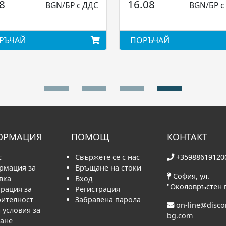
8
16.08
BGN/БР с ДДС
BGN/БР с
РЪЧАЙ
ПОРЪЧАЙ
ОРМАЦИЯ
ПОМОЩ
КОНТАКТ
с
Свържете се с нас
+35988619120
рмация за
Връщане на стоки
София, ул.
вка
Вход
"Околовръстен 
рация за
Регистрация
рителност
Забравена парола
on-line@disc
условия за
bg.com
ване