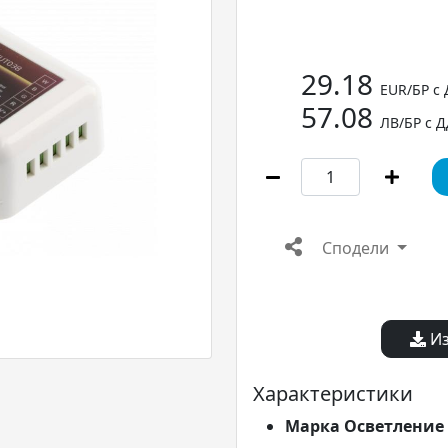
29.18
EUR/БР с
57.08
ЛВ/БР с 
Сподели
Из
Характеристики
Марка Осветление