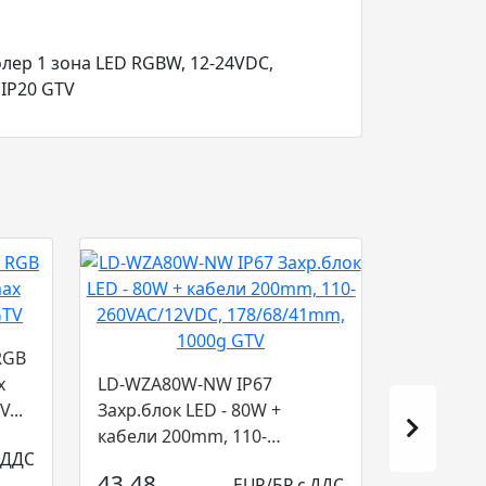
ер 1 зона LED RGBW, 12-24VDC,
 IP20 GTV
RGB
x
LD-WZA80W-NW IP67
...
Захр.блок LED - 80W +
кабели 200mm, 110-
 ДДС
260VAC/12VDC,
43.48
EUR/БР с ДДС