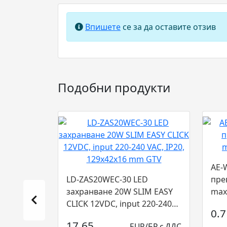
Впишете
се за да оставите отзив
Подобни продукти
AE-
LD-ZAS20WEC-30 LED
пре
захранване 20W SLIM EASY
max
CLICK 12VDC, input 220-240
0.7
VAC, IP20, 129x42...
17.65
EUR/БР с ДДС