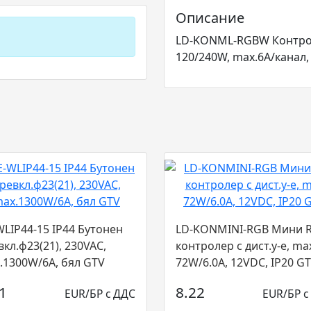
Описание
LD-KONML-RGBW Контрол
120/240W, max.6A/канал,
WLIP44-15 IP44 Бутонен
LD-KONMINI-RGB Мини 
вкл.ф23(21), 230VAC,
контролер с дист.у-е, ma
.1300W/6A, бял GTV
72W/6.0A, 12VDC, IP20 GTV
1
8.22
EUR/БР с ДДС
EUR/БР с