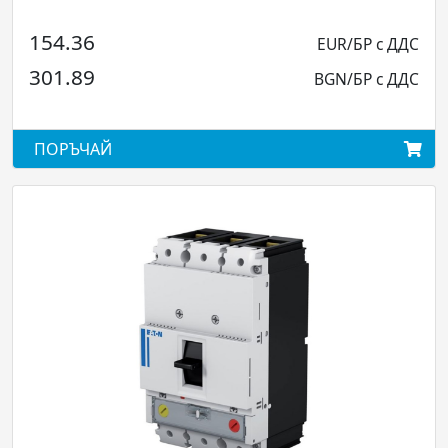
158.81
EUR/БР с ДДС
310.60
BGN/БР с ДДС
АЙ
ПОРЪЧАЙ