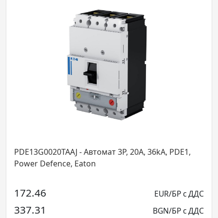
20TAAJ - Автомат 3P, 20А, 36kA, PDE1,
PDE13G0050T
fence, Eaton
Power Defen
150.80
EUR/БР с ДДС
294.95
BGN/БР с ДДС