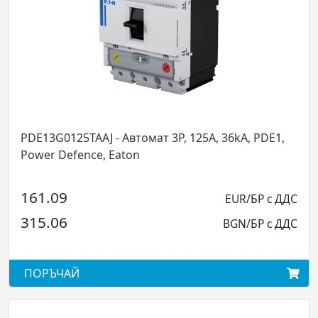
25TAAJ - Автомат 3P, 125А, 36kA, PDE1,
PDE13G0040T
fence, Eaton
Power Defen
152.81
EUR/БР с ДДС
298.87
BGN/БР с ДДС
АЙ
ПОРЪЧАЙ