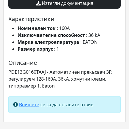
Изтегли документация
Характеристики
Номинален ток
: 160A
Изключвателна способност
: 36 kA
Марка електроапаратура
: EATON
Размер корпус
: 1
Описание
PDE13G0160TAAJ - Автоматичен прекъсвач 3P,
регулируем 128-160A, 36kA, хомутни клеми,
типоразмер 1, Eaton
Впишете
се за да оставите отзив