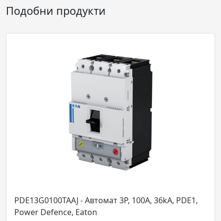
Подобни продукти
00TAAJ - Автомат 3P, 100А, 36kA, PDE1,
PDE13G0025T
fence, Eaton
Power Defen