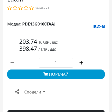
0 мнения
Модел:
PDE13G0160TAAJ
203.74
EUR/БР с ДДС
398.47
ЛВ/БР с ДДС
ПОРЪЧАЙ
Сподели