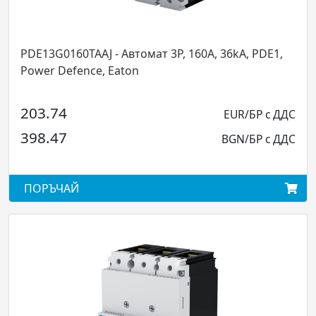
60TAAJ - Автомат 3P, 160А, 36kA, PDE1,
PDE13G0032T
fence, Eaton
Power Defen
153.29
EUR/БР с ДДС
299.81
BGN/БР с ДДС
АЙ
ПОРЪЧАЙ