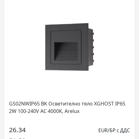
P65 BK Осветително тяло XGHOST IP65
FO12NW30 О
40V AC 4000K, Arelux
240V AC 400
219.85
EUR/БР с ДДС