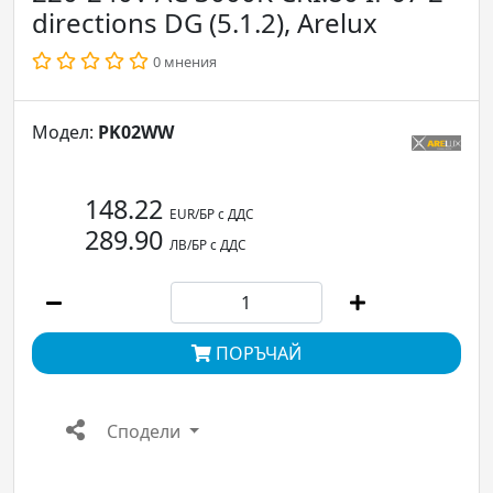
directions DG (5.1.2), Arelux
0 мнения
Модел:
PK02WW
148.22
EUR/БР с ДДС
289.90
ЛВ/БР с ДДС
ПОРЪЧАЙ
Сподели