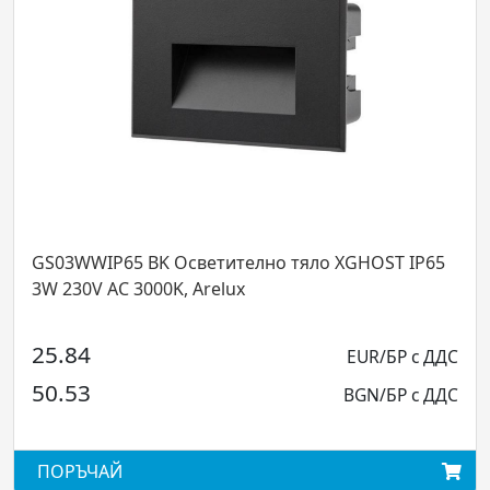
P65 BK Осветително тяло XGHOST IP65
BD01WW MWH
AC 3000K, Arelux
220-240V AC 
97.78
EUR/БР с ДДС
191.23
BGN/БР с ДДС
АЙ
ПОРЪЧАЙ