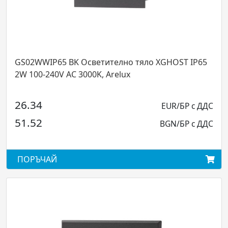
P65 BK Осветително тяло XGHOST IP65
BD01WW MBK
40V AC 3000K, Arelux
220-240V AC 
97.78
EUR/БР с ДДС
191.23
BGN/БР с ДДС
АЙ
ПОРЪЧАЙ