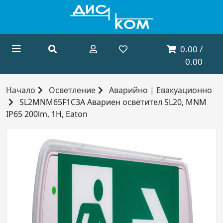
0.00 /
0.00
Начало
Осветление
Аварийно | Евакуационно
SL2MNM65F1C3A Авариен осветител SL20, MNM
IP65 200lm, 1H, Eaton