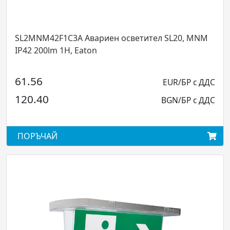
риен осветител SL20, MNM
SL2PPDD - SL20 Plexi Pla
28.44
EUR/БР с ДДС
55.62
BGN/БР с ДДС
ПОРЪЧАЙ