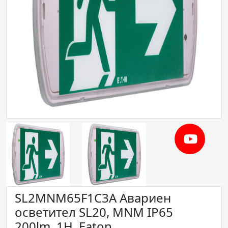
SL2MNM65F1C3A Авариен
осветител SL20, MNM IP65
200lm, 1H, Eaton