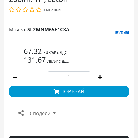
0 мнения
Модел:
SL2MNM65F1C3A
67.32
EUR/БР с ДДС
131.67
ЛВ/БР с ДДС
ПОРЪЧАЙ
Сподели