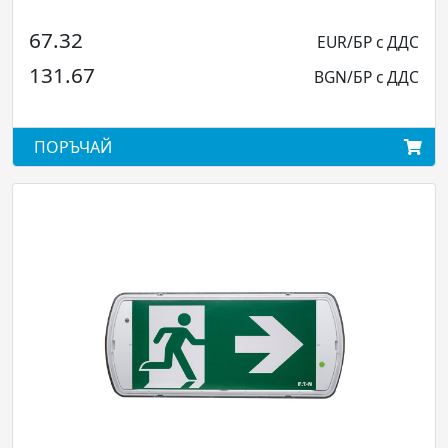
28.44
EUR/БР с ДДС
55.62
BGN/БР с ДДС
ПОРЪЧАЙ