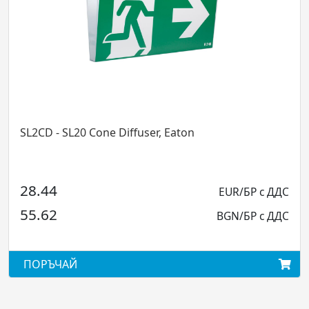
fuser, Eaton
SL2RB - SL20 Reces Base
Eaton
28.44
EUR/БР с ДДС
55.62
BGN/БР с ДДС
ПОРЪЧАЙ