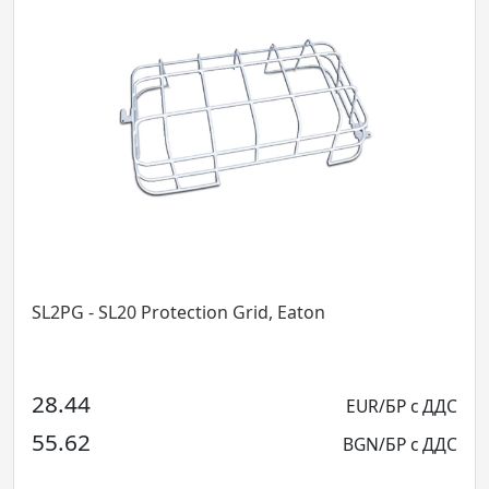
on Grid, Eaton
SL2MNM65C1C3A Аварие
SL20,MNM,IP65,60lm,1H,
50.40
EUR/БР с ДДС
98.57
BGN/БР с ДДС