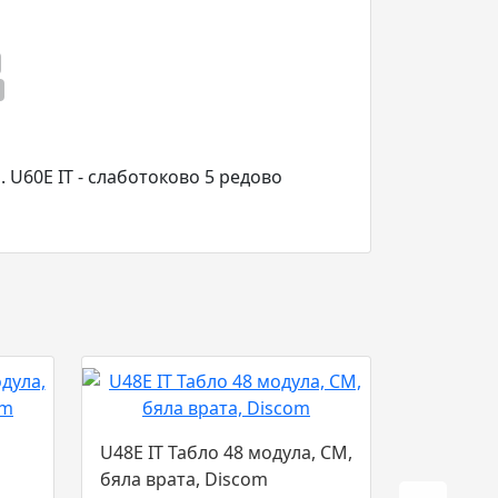
м. U60E IT - слаботоково 5 редово
U48E IT Табло 48 модула, СМ,
бяла врата, Discom