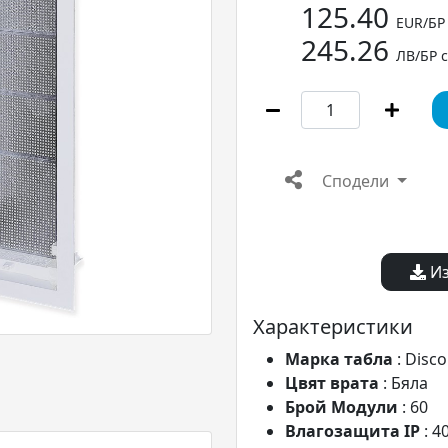
125.40
EUR/БР
245.26
ЛВ/БР 
Сподели
Из
Характеристики
Марка табла
: Disc
Цвят врата
: Бяла
Брой Модули
: 60
Влагозащита IP
: 4