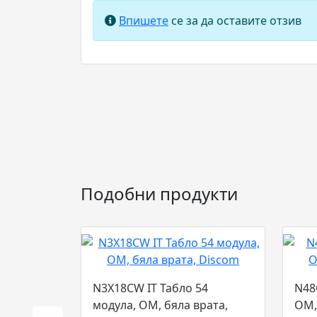
Впишете
се за да оставите отзив
Подобни продукти
N3X18CW IT Табло 54
N48
модула, ОМ, бяла врата,
ОМ,