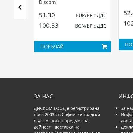
Discom
52
51.30
EUR/БР с ДДС
10
100.33
BGN/БР с ДДС
ПО
ПОРЪЧАЙ
ЗА НАС
ИНФ
ДИСКОМ ЕООД е регистрирана
За на
през 2003г. в Софийски градски
Инфо
съд с основен предмет на
доста
дейност - доставка на
Декла