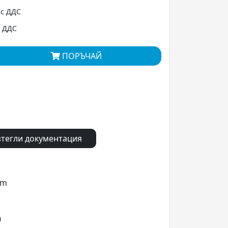
 с ДДС
с ДДС
ПОРЪЧАЙ
тегли документация
om
0