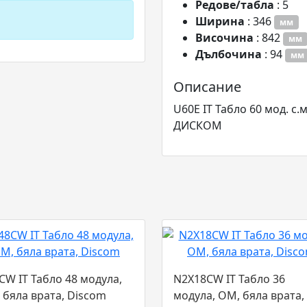
Редове/табла
: 5
Ширина
: 346
мм
Височина
: 842
мм
Дълбочина
: 94
мм
Описание
U60E IT Табло 60 мод. с.
ДИСКОМ
CW IT Табло 48 модула,
N2X18CW IT Табло 36
 бяла врата, Discom
модула, ОМ, бяла врата,