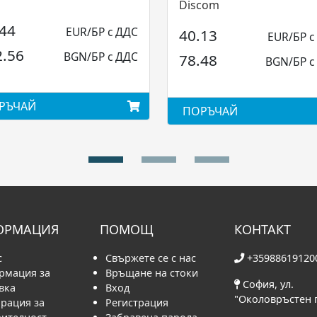
Discom
.44
EUR/БР с ДДС
40.13
EUR/БР с
2.56
BGN/БР с ДДС
78.48
BGN/БР с
РЪЧАЙ
ПОРЪЧАЙ
ОРМАЦИЯ
ПОМОЩ
КОНТАКТ
с
Свържете се с нас
+35988619120
рмация за
Връщане на стоки
София, ул.
вка
Вход
"Околовръстен 
рация за
Регистрация