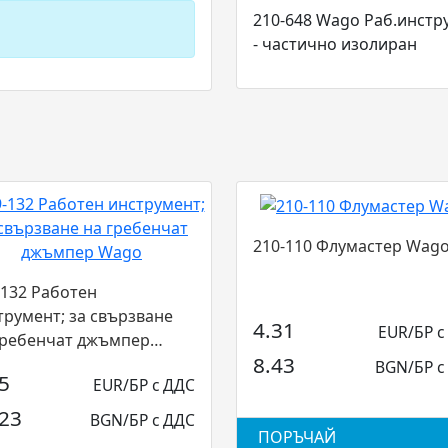
210-648 Wago Раб.инстру
- частично изолиран
210-110 Флумастер Wag
-132 Работен
трумент; за свързване
4.31
EUR/БР с
гребенчат джъмпер
8.43
...
BGN/БР с
5
EUR/БР с ДДС
.23
BGN/БР с ДДС
ПОРЪЧАЙ