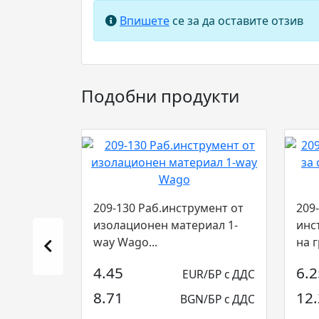
Впишете
се за да оставите отзив
Подобни продукти
209-130 Раб.инструмент от
209
изолационен материал 1-
инс
way Wago...
на 
Wago
4.45
6.2
EUR/БР с ДДС
8.71
12
BGN/БР с ДДС